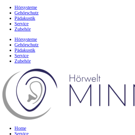
Zum
Hörsysteme
Inhalt
Gehörschutz
springen
Pädakustik
Service
Zubehör
Hörsysteme
Gehörschutz
Pädakustik
Service
Zubehör
Home
Service