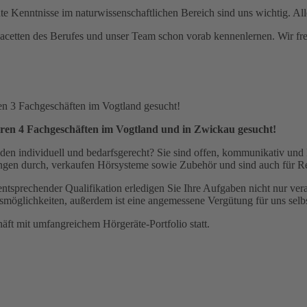
nntnisse im naturwissenschaftlichen Bereich sind uns wichtig. Alle 
acetten des Berufes und unser Team schon vorab kennenlernen. Wir fr
nseren 4 Fachgeschäften im Vogtland und in Zwickau gesucht!
unden individuell und bedarfsgerecht? Sie sind offen, kommunikativ u
ngen durch, verkaufen Hörsysteme sowie Zubehör und sind auch für Rep
entsprechender Qualifikation erledigen Sie Ihre Aufgaben nicht nur ve
möglichkeiten, außerdem ist eine angemessene Vergütung für uns selbs
äft mit umfangreichem Hörgeräte-Portfolio statt.