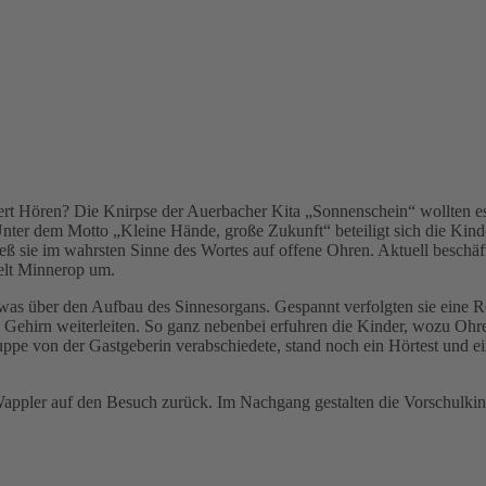
niert Hören? Die Knirpse der Auerbacher Kita „Sonnenschein“ wollten e
 Unter dem Motto „Kleine Hände, große Zukunft“ beteiligt sich die K
tieß sie im wahrsten Sinne des Wortes auf offene Ohren. Aktuell beschä
elt Minnerop um.
twas über den Aufbau des Sinnesorgans. Gespannt verfolgten sie eine 
Gehirn weiterleiten. So ganz nebenbei erfuhren die Kinder, wozu Ohr
uppe von der Gastgeberin verabschiedete, stand noch ein Hörtest und
 Wappler auf den Besuch zurück. Im Nachgang gestalten die Vorschulki