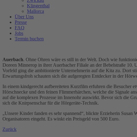
Zwickau
Klingenthal
Mallorca
Über Uns
Presse
FAQ
Jobs
Termin buchen
Auerbach
. Ohne Ohren wäre es still in der Welt. Doch wie funktio
Doreen Minnerop in ihrer Auerbacher Filiale an der Bebelstraße 10.
Vorfeld ging die ambitionierte Unternehmerin auf die Kita zu. Dort s
Erwartungsfroh schauten sich die aufgeregten Entdecker in der Hörw
In einem kindgerecht aufbereiteten Kurzfilm erfuhren die Besucher e
Hörschnecke und den feinen Flimmerhärchen, welche die Signale ans 
auf die komplexen Prozesse im Innenohr auswirkt. Bevor sich die Gr
sich die Knirpsenschar für die Hörgeräte-Technik.
„Unsere Kinder fanden es sehr spannend“, blickte Erzieherin Susan
Organisatoren eingeht. Es winkt ein Preisgeld von 500 Euro.
Zurück