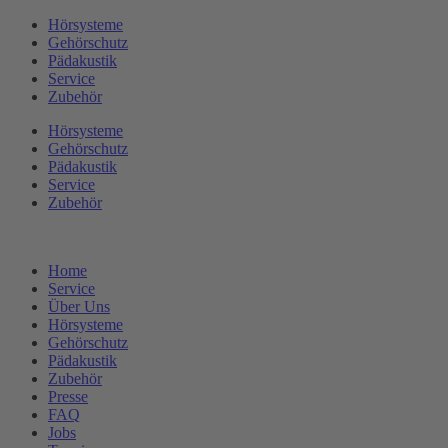
Zum
Hörsysteme
Inhalt
Gehörschutz
springen
Pädakustik
Service
Zubehör
Hörsysteme
Gehörschutz
Pädakustik
Service
Zubehör
Home
Service
Über Uns
Hörsysteme
Gehörschutz
Pädakustik
Zubehör
Presse
FAQ
Jobs