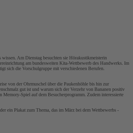
s wissen. Am Dienstag besuchten sie Hörakustikmeisterin
indereinrichtung am bundesweiten Kita-Wettbewerb des Handwerks. Im
ftigt sich die Vorschulgruppe mit verschiedenen Berufen.
Reise von der Ohrmuschel über die Paukenhöhle bis hin zur
enschmalz gut ist und warum sich der Verzehr von Bananen positiv
 ein Memory-Spiel auf dem Besucherprogramm. Zudem interessierte
nder ein Plakat zum Thema, das im März bei dem Wettbewerbs -